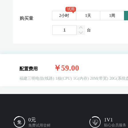
试用
2小时
1天
1周
购买量
台
￥59.00
配置费用
福建三明电信(线路)
1核(CPU)
1G(内存)
20M(带宽)
20G(系统
1V1
0元
贴心会员服务
免费试用尝鲜