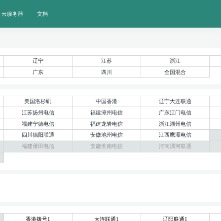
云服务器
文档
辽宁
江苏
浙江
广东
四川
全国混合
美国洛杉矶
中国香港
辽宁大连联通
江苏扬州电信
福建漳州电信
广东江门电信
福建宁德电信
福建龙岩电信
浙江湖州电信
四川德阳联通
安徽池州电信
江西鹰潭电信
福建莆田电信
安徽淮南电信
河南漯河联通
香港拨号1
大连联通1
辽阳联通1