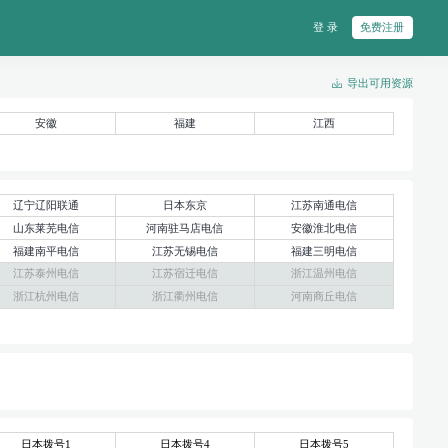
登 录
免费注册
导出可用资源
安徽
福建
江西
辽宁辽阳联通
日本东京
江苏南通电信
山东莱芜电信
河南驻马店电信
安徽淮北电信
福建南平电信
江苏无锡电信
福建三明电信
江苏泰州电信
江苏宿迁电信
浙江温州电信
浙江杭州电信
浙江衢州电信
河南商丘电信
日本拨号1
日本拨号4
日本拨号5