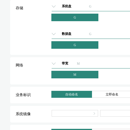
系统盘
G
存储
G
数据盘
G
G
带宽
M
网络
M
自动命名
立即命名
业务标识
系统镜像