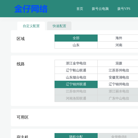
首页
拨号云电脑
拨号VPS
自定义配置
快速配置
全部
海外
区域
山东
河南
浙江金华电信
混拨
线路
辽宁鞍山联通
江苏苏州电信
山东烟台电信
安徽芜湖电信
辽宁锦州联通
辽宁锦州电信
江苏徐州电信
浙江丽水电信
河南洛阳联通
广东中山电信
可用区
随机分配
金华电信8
宿主机